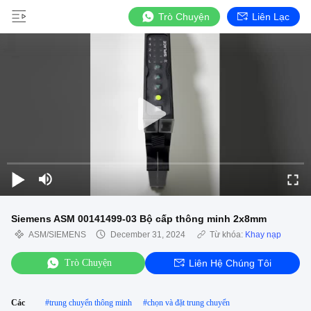
Trò Chuyện
Liên Lạc
Siemens ASM 00141499-03 Bộ cấp thông minh 2x8mm
ASM/SIEMENS
December 31, 2024
Từ khóa:
Khay nạp
Trò Chuyện
Liên Hệ Chúng Tôi
Các
#
trung chuyển thông minh
#
chọn và đặt trung chuyển