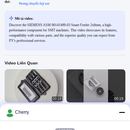
thẻ:
#
trung chuyển fuji nxt
Mô tả video:
Discover the SIEMENS ASM 00141499-03 Smart Feeder 2x8mm, a high-
performance component for SMT machines. This video showcases its features,
compatibility with various parts, and the superior quality you can expect from
PY's professional services.
Video Liên Quan
00:18
00:19
ASM / SIEMEN 00351498-03 Bộ
ASM / SIEMEN 00330027-06
Cherry
phận phụ tùng máy SMT
NOZZLE ADAPTER SMT Máy phụ
tùng
ASM/SIEMENS
ASM/SIEMENS
April 09, 2025
April 09, 2025