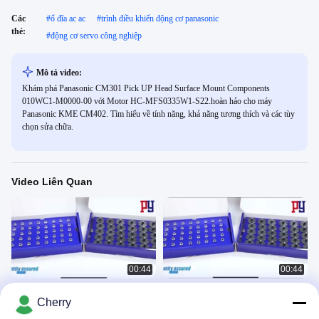
Các
#
ổ đĩa ac ac
#
trình điều khiển động cơ panasonic
thẻ:
#
động cơ servo công nghiệp
Mô tả video:
Khám phá Panasonic CM301 Pick UP Head Surface Mount Components
010WC1-M0000-00 với Motor HC-MFS0335W1-S22.hoàn hảo cho máy
Panasonic KME CM402. Tìm hiểu về tính năng, khả năng tương thích và các tùy
chọn sửa chữa.
Video Liên Quan
00:44
00:44
Bộ phận phụ tùng máy SMT
Đầu phun SMT Panasonic
Cherry
Panasonic Nozzle 205N SMT
Panasonic
PARTS,SMT Accessories Series
Panasonic
December 03, 2024