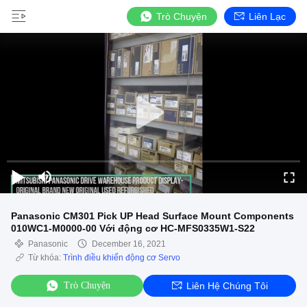
Trò Chuyện
Liên Lạc
Panasonic CM301 Pick UP Head Surface Mount Components
010WC1-M0000-00 Với động cơ HC-MFS0335W1-S22
Panasonic
December 16, 2021
Từ khóa:
Trình điều khiển động cơ Servo
Trò Chuyện
Liên Hệ Chúng Tôi