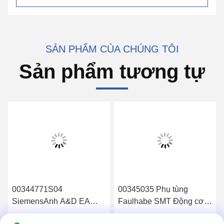
SẢN PHẨM CỦA CHÚNG TÔI
Sản phẩm tương tự
00344771S04
00345035 Phụ tùng
SiemensAnh A&D EA
Faulhabe SMT Động cơ
MCH Netzteil S23
cuộn dây Feida 3x8