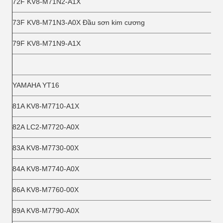
72F KV8-M71N2-A1X
73F KV8-M71N3-A0X Đầu sơn kim cương
79F KV8-M71N9-A1X
YAMAHA YT16
81A KV8-M7710-A1X
82A LC2-M7720-A0X
83A KV8-M7730-00X
84A KV8-M7740-A0X
86A KV8-M7760-00X
89A KV8-M7790-A0X