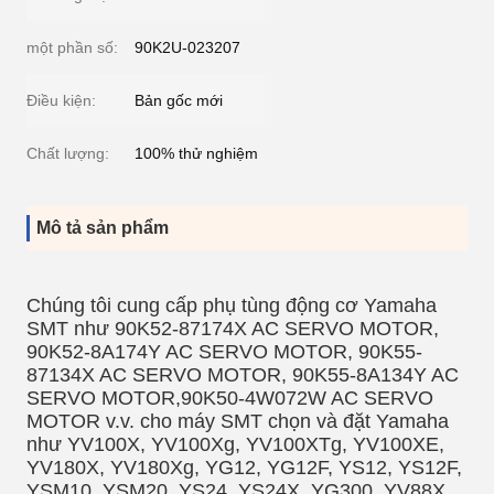
một phần số:
90K2U-023207
Điều kiện:
Bản gốc mới
Chất lượng:
100% thử nghiệm
Mô tả sản phẩm
Chúng tôi cung cấp phụ tùng động cơ Yamaha
SMT như 90K52-87174X AC SERVO MOTOR,
90K52-8A174Y AC SERVO MOTOR, 90K55-
87134X AC SERVO MOTOR, 90K55-8A134Y AC
SERVO MOTOR,90K50-4W072W AC SERVO
MOTOR v.v. cho máy SMT chọn và đặt Yamaha
như YV100X, YV100Xg, YV100XTg, YV100XE,
YV180X, YV180Xg, YG12, YG12F, YS12, YS12F,
YSM10, YSM20, YS24, YS24X, YG300, YV88X,