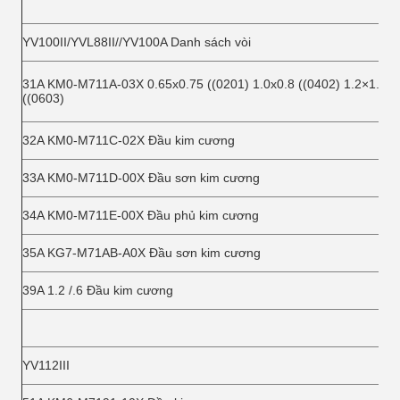
YV100II/YVL88II//YV100A Danh sách vòi
31A KM0-M711A-03X 0.65x0.75 ((0201) 1.0x0.8 ((0402) 1.2×1.0
((0603)
32A KM0-M711C-02X Đầu kim cương
33A KM0-M711D-00X Đầu sơn kim cương
34A KM0-M711E-00X Đầu phủ kim cương
35A KG7-M71AB-A0X Đầu sơn kim cương
39A 1.2 /.6 Đầu kim cương
YV112III