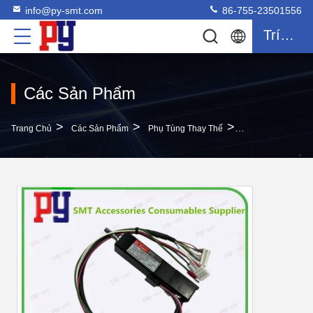
info@py-smt.com
86-755-23501556
Trích Dẫn
Các Sản Phẩm
>
>
>
Trang Chủ
Các Sản Phẩm
Phụ Tùng Thay Thế
Động Cơ Phụ Tù