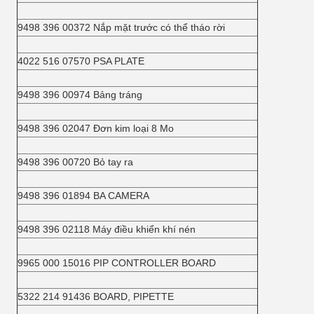
9498 396 00372 Nắp mặt trước có thể tháo rời
4022 516 07570 PSA PLATE
9498 396 00974 Bảng tráng
9498 396 02047 Đơn kim loại 8 Mo
9498 396 00720 Bỏ tay ra
9498 396 01894 BA CAMERA
9498 396 02118 Máy điều khiển khí nén
9965 000 15016 PIP CONTROLLER BOARD
5322 214 91436 BOARD, PIPETTE