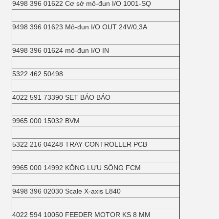
9498 396 01622 Cơ sở mô-đun I/O 1001-SQ
9498 396 01623 Mô-đun I/O OUT 24V/0,3A
9498 396 01624 mô-đun I/O IN
5322 462 50498
4022 591 73390 SET BÁO BÁO
9965 000 15032 BVM
5322 216 04248 TRAY CONTROLLER PCB
9965 000 14992 KÔNG LƯU SỐNG FCM
9498 396 02030 Scale X-axis L840
4022 594 10050 FEEDER MOTOR KS 8 MM