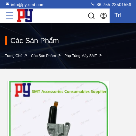
info@py-smt.com
86-755-23501556
Trích Dẫn
Các Sản Phẩm
>
>
>
Trang Chủ
Các Sản Phẩm
Phụ Tùng Máy SMT
9498 396 01653 