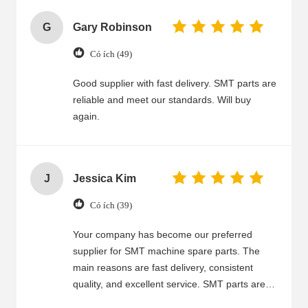
G
Gary Robinson
Có ích (49)
Good supplier with fast delivery. SMT parts are
reliable and meet our standards. Will buy
again.
J
Jessica Kim
Có ích (39)
Your company has become our preferred
supplier for SMT machine spare parts. The
main reasons are fast delivery, consistent
quality, and excellent service. SMT parts are
well-made, fit correctly, and run stably, which