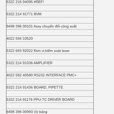
5322 216 04095 #REF!
5322 214 91771 BVM
9498 396 00101 Assy chuyển đổi công suất
4022 594 10520
5322 693 92022 Đơn vị kiểm soát laser
5322 214 91036 AMPLIFIER
4022 592 40580 RS232 INTERFACE PMC+
5322 214 91436 BOARD, PIPETTE
5322 214 91176 PPU-TC DRIVER BOARD
9498 396 00993 Vỏ băng