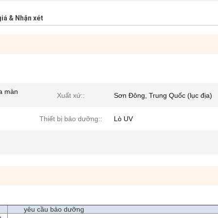
iá & Nhận xét
ữa màn
Xuất xứ::
Sơn Đông, Trung Quốc (lục địa)
Thiết bị bảo dưỡng::
Lò UV
yêu cầu bảo dưỡng
u