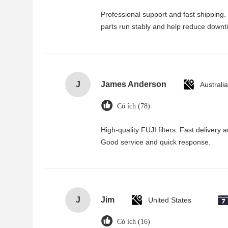
Professional support and fast shipping. 
parts run stably and help reduce downt
J
James Anderson
Australia
Có ích (78)
High-quality FUJI filters. Fast delivery
Good service and quick response.
J
Jim
United States
Có ích (16)