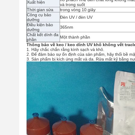
Xuất hiện
và trong suốt
Thời gian sửa
trong vòng 10 giây
Công cụ bảo
Đèn UV / đèn UV
dưỡng
Điều kiện bảo
365nm
dưỡng
Chất kết dính đa
Một thành phần
phần
Thông báo về keo / keo dính UV khô không vết tracl
1. Hãy chắc chắn rằng kính sạch và khô.
2. Để đảm bảo sự ổn định của sản phẩm, hãy thổi bề mặ
3. Sản phẩm bị kích ứng mắt và da.
Rửa mắt kỹ bằng nướ