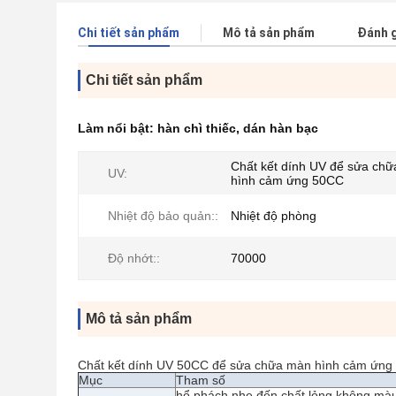
Chi tiết sản phẩm
Mô tả sản phẩm
Đánh g
Chi tiết sản phẩm
Làm nổi bật:
hàn chì thiếc
,
dán hàn bạc
Chất kết dính UV để sửa ch
UV:
hình cảm ứng 50CC
Nhiệt độ bảo quản::
Nhiệt độ phòng
Độ nhớt::
70000
Mô tả sản phẩm
Chất kết dính UV 50CC để sửa chữa màn hình cảm ứng
Mục
Tham số
hổ phách nhẹ đến chất lỏng không mà