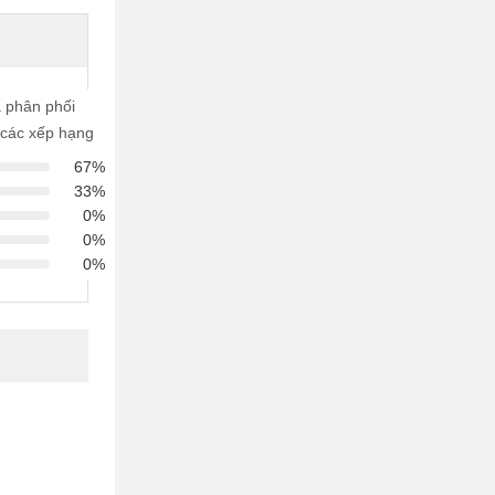
à phân phối
 các xếp hạng
67%
33%
0%
0%
0%