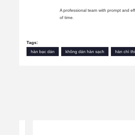
A professional team with prompt and ef
of time.
Tags:
hàn bạc dán
không dán hàn sạch
hàn chì th