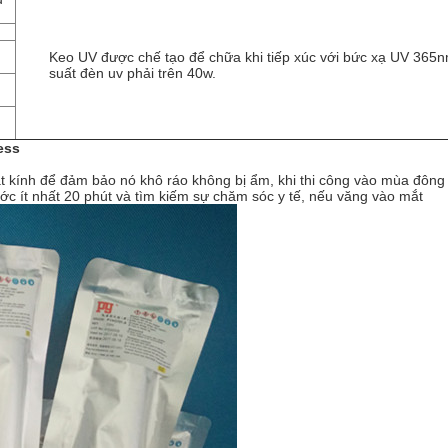
Keo UV được chế tạo để chữa khi tiếp xúc với bức xạ UV 365
suất đèn uv phải trên 40w.
ess
t kính để đảm bảo nó khô ráo không bị ẩm, khi thi công vào mùa đông
c ít nhất 20 phút và tìm kiếm sự chăm sóc y tế, nếu văng vào mắt