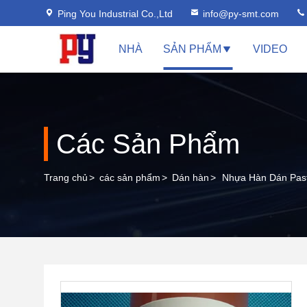
Ping You Industrial Co.,Ltd
info@py-smt.com
NHÀ
SẢN PHẨM
VIDEO
Các Sản Phẩm
Trang chủ
>
các sản phẩm
>
Dán hàn
>
Nhựa Hàn Dán Pas