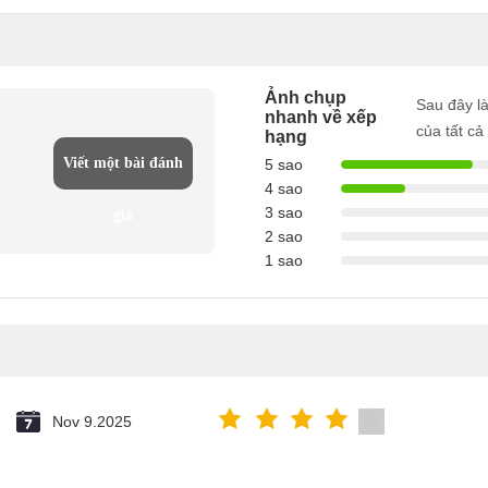
Ảnh chụp
Sau đây l
nhanh về xếp
của tất cả
hạng
Viết một bài đánh
5 sao
4 sao
3 sao
giá
2 sao
1 sao
Nov 9.2025