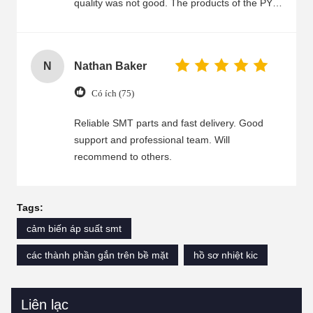
quality was not good. The products of the PY
company are of extremely high quality. I highly
recommend that everyone purchase them.
N
Nathan Baker
Có ích (75)
Reliable SMT parts and fast delivery. Good
support and professional team. Will
recommend to others.
Tags:
cảm biến áp suất smt
các thành phần gắn trên bề mặt
hồ sơ nhiệt kic
Liên lạc