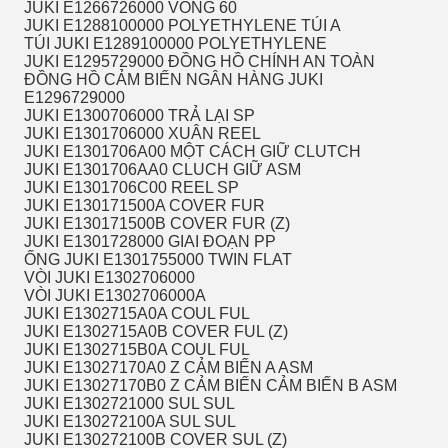
JUKI E1266726000 VÒNG 60
JUKI E1288100000 POLYETHYLENE TÚI A
TÚI JUKI E1289100000 POLYETHYLENE
JUKI E1295729000 ĐỒNG HỒ CHÍNH AN TOÀN
ĐỒNG HỒ CẢM BIẾN NGÂN HÀNG JUKI
E1296729000
JUKI E1300706000 TRẢ LẠI SP
JUKI E1301706000 XUÂN REEL
JUKI E1301706A00 MỘT CÁCH GIỮ CLUTCH
JUKI E1301706AA0 CLUCH GIỮ ASM
JUKI E1301706C00 REEL SP
JUKI E130171500A COVER FUR
JUKI E130171500B COVER FUR (Z)
JUKI E1301728000 GIAI ĐOẠN PP
ỐNG JUKI E1301755000 TWIN FLAT
VÒI JUKI E1302706000
VÒI JUKI E1302706000A
JUKI E1302715A0A COUL FUL
JUKI E1302715A0B COVER FUL (Z)
JUKI E1302715B0A COUL FUL
JUKI E13027170A0 Z CẢM BIẾN A ASM
JUKI E13027170B0 Z CẢM BIẾN CẢM BIẾN B ASM
JUKI E1302721000 SUL SUL
JUKI E130272100A SUL SUL
JUKI E130272100B COVER SUL (Z)