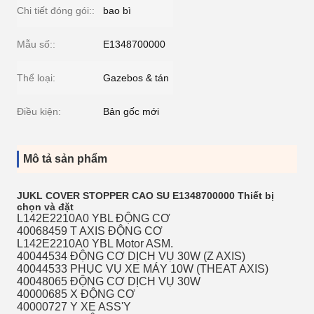
Chi tiết đóng gói::
bao bì
Mẫu số::
E1348700000
Thể loại:
Gazebos & tán
Điều kiện:
Bản gốc mới
Mô tả sản phẩm
JUKL COVER STOPPER CAO SU E1348700000 Thiết bị
chọn và đặt
L142E2210A0 YBL ĐỘNG CƠ
40068459 T AXIS ĐỘNG CƠ
L142E2210A0 YBL Motor ASM.
40044534 ĐỘNG CƠ DỊCH VỤ 30W (Z AXIS)
40044533 PHỤC VỤ XE MÁY 10W (THEAT AXIS)
40048065 ĐỘNG CƠ DỊCH VỤ 30W
40000685 X ĐỘNG CƠ
40000727 Y XE ASS'Y