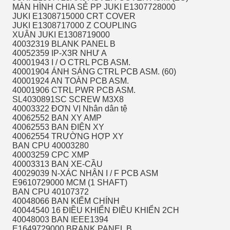
MÀN HÌNH CHIA SẺ PP JUKI E1307728000
JUKI E1308715000 CRT COVER
JUKI E1308717000 Z COUPLING
XUÂN JUKI E1308719000
40032319 BLANK PANEL B
40052359 IP-X3R NHƯ A
40001943 I / O CTRL PCB ASM.
40001904 ÁNH SÁNG CTRL PCB ASM. (60)
40001924 AN TOÀN PCB ASM.
40001906 CTRL PWR PCB ASM.
SL4030891SC SCREW M3X8
40003322 ĐƠN VỊ Nhân dân tệ
40062552 BAN XY AMP
40062553 BAN ĐIỆN XY
40062554 TRƯỜNG HỢP XY
BAN CPU 40003280
40003259 CPC XMP
40003313 BAN XE-CẦU
40029039 N-XÁC NHẬN I / F PCB ASM
E9610729000 MCM (1 SHAFT)
BAN CPU 40107372
40048066 BAN KIẾM CHÍNH
40044540 16 ĐIỀU KHIỂN ĐIỀU KHIỂN 2CH
40048003 BAN IEEE1394
E1649729000 BRANK PANEL B