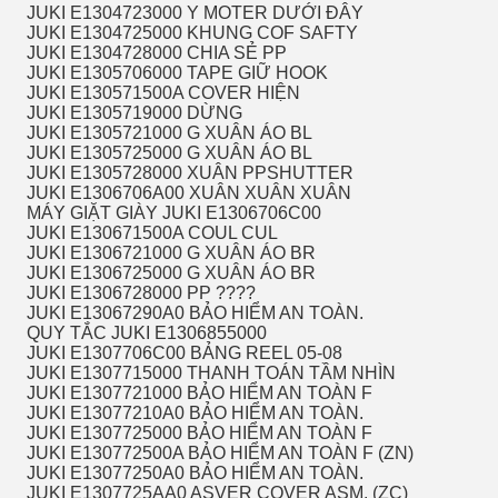
JUKI E1304723000 Y MOTER DƯỚI ĐÂY
JUKI E1304725000 KHUNG COF SAFTY
JUKI E1304728000 CHIA SẺ PP
JUKI E1305706000 TAPE GIỮ HOOK
JUKI E130571500A COVER HIỆN
JUKI E1305719000 DỪNG
JUKI E1305721000 G XUÂN ÁO ​​BL
JUKI E1305725000 G XUÂN ÁO ​​BL
JUKI E1305728000 XUÂN PPSHUTTER
JUKI E1306706A00 XUÂN XUÂN XUÂN
MÁY GIẶT GIÀY JUKI E1306706C00
JUKI E130671500A COUL CUL
JUKI E1306721000 G XUÂN ÁO ​​BR
JUKI E1306725000 G XUÂN ÁO ​​BR
JUKI E1306728000 PP ????
JUKI E13067290A0 BẢO HIỂM AN TOÀN.
QUY TẮC JUKI E1306855000
JUKI E1307706C00 BẢNG REEL 05-08
JUKI E1307715000 THANH TOÁN TẦM NHÌN
JUKI E1307721000 BẢO HIỂM AN TOÀN F
JUKI E13077210A0 BẢO HIỂM AN TOÀN.
JUKI E1307725000 BẢO HIỂM AN TOÀN F
JUKI E130772500A BẢO HIỂM AN TOÀN F (ZN)
JUKI E13077250A0 BẢO HIỂM AN TOÀN.
JUKI E1307725AA0 ASVER COVER ASM. (ZC)